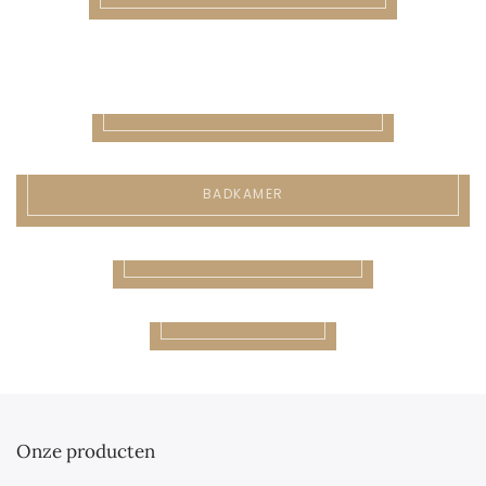
XXL
BOOMSTAMTAFELS
SALONTAFELS
BADKAMER
DECORATIE
TV MEUBELS
Onze producten