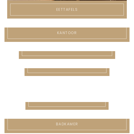
EETTAFELS
KANTOOR
KEUKEN
WANDPLANKEN
XXL
BOOMSTAMTAFELS
SALONTAFELS
BADKAMER